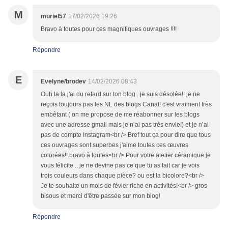
M
muriel57
17/02/2026 19:26
Bravo à toutes pour ces magnifiques ouvrages !!!!
Répondre
E
Evelyne/brodev
14/02/2026 08:43
Ouh la la j'ai du retard sur ton blog.. je suis désolée!! je ne
reçois toujours pas les NL des blogs Canal! c'est vraiment très
embêtant ( on me propose de me réabonner sur les blogs
avec une adresse gmail mais je n’ai pas très envie!) et je n’ai
pas de compte Instagram<br /> Bref tout ça pour dire que tous
ces ouvrages sont superbes j'aime toutes ces œuvres
colorées!! bravo à toutes<br /> Pour votre atelier céramique je
vous félicite .. je ne devine pas ce que tu as fait car je vois
trois couleurs dans chaque pièce? ou est la bicolore?<br />
Je te souhaite un mois de févier riche en activités!<br /> gros
bisous et merci d'être passée sur mon blog!
Répondre