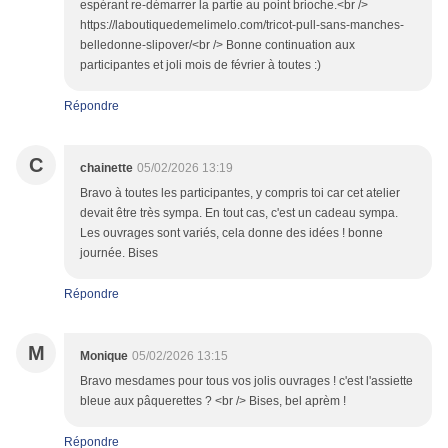
espérant re-démarrer la partie au point brioche.<br />
https://laboutiquedemelimelo.com/tricot-pull-sans-manches-
belledonne-slipover/<br /> Bonne continuation aux
participantes et joli mois de février à toutes :)
Répondre
C
chainette
05/02/2026 13:19
Bravo à toutes les participantes, y compris toi car cet atelier
devait être très sympa. En tout cas, c'est un cadeau sympa.
Les ouvrages sont variés, cela donne des idées ! bonne
journée. Bises
Répondre
M
Monique
05/02/2026 13:15
Bravo mesdames pour tous vos jolis ouvrages ! c'est l'assiette
bleue aux pâquerettes ? <br /> Bises, bel aprèm !
Répondre