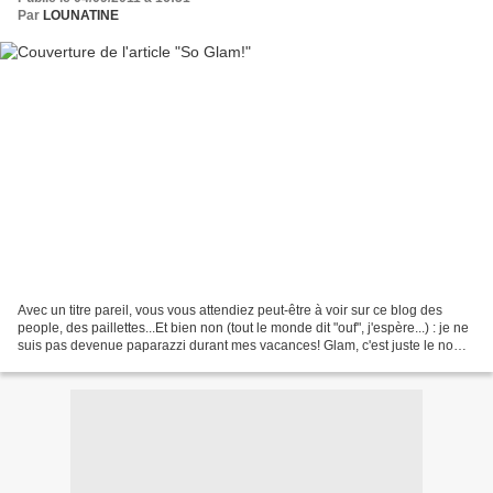
Par
LOUNATINE
Avec un titre pareil, vous vous attendiez peut-être à voir sur ce blog des
people, des paillettes...Et bien non (tout le monde dit "ouf", j'espère...) : je ne
suis pas devenue paparazzi durant mes vacances! Glam, c'est juste le nom
du joli modèle créé...