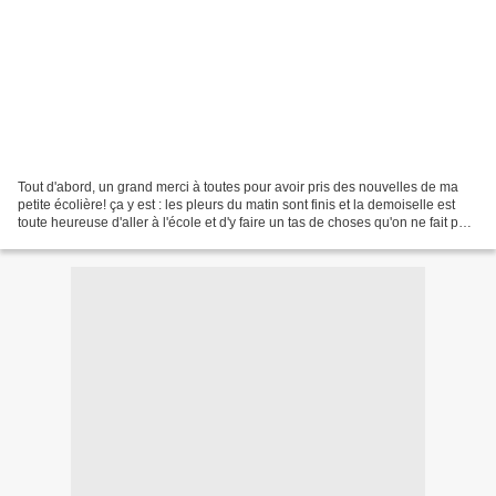
Tout d'abord, un grand merci à toutes pour avoir pris des nouvelles de ma
petite écolière! ça y est : les pleurs du matin sont finis et la demoiselle est
toute heureuse d'aller à l'école et d'y faire un tas de choses qu'on ne fait pas
à la maison! OUF!...