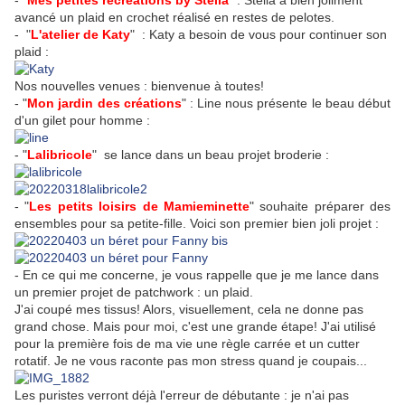
- "
Mes petites récréations by Stella
" : Stella a bien joliment
avancé un plaid en crochet réalisé en restes de pelotes.
- "
L'atelier de Katy
" : Katy a besoin de vous pour continuer son
plaid :
Nos nouvelles venues : bienvenue à toutes!
- "
Mon jardin des créations
" : Line nous présente le beau début
d'un gilet pour homme :
- "
Lalibricole
" se lance dans un beau projet broderie :
- "
Les petits loisirs de Mamieminette
" souhaite préparer des
ensembles pour sa petite-fille. Voici son premier bien joli projet :
- En ce qui me concerne, je vous rappelle que je me lance dans
un premier projet de patchwork : un plaid.
J'ai coupé mes tissus! Alors, visuellement, cela ne donne pas
grand chose. Mais pour moi, c'est une grande étape! J'ai utilisé
pour la première fois de ma vie une règle carrée et un cutter
rotatif. Je ne vous raconte pas mon stress quand je coupais...
Les puristes verront déjà l'erreur de débutante : je n'ai pas