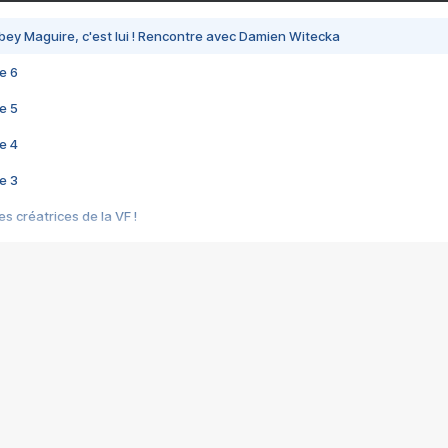
bey Maguire, c'est lui ! Rencontre avec Damien Witecka
e 6
e 5
e 4
e 3
s créatrices de la VF !
e 2
e 1
e Mektoub My Love arrive enfin ! Rencontre avec Shaïn Boumedine et Sal
i : après Toni en famille
elle réalise le bouleversant Dites lui que je l'aime
ais ! Rencontre autour de Vie privée de Rebecca Zlotowski