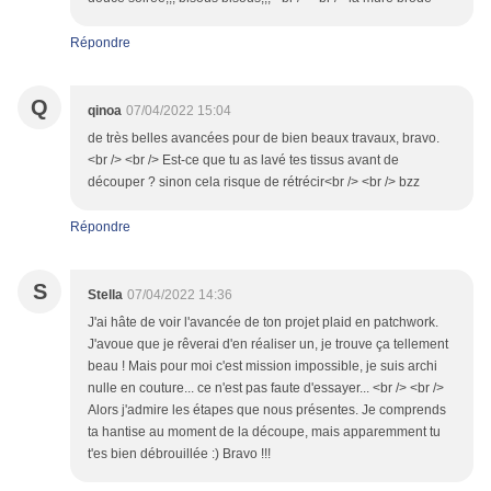
Répondre
Q
qinoa
07/04/2022 15:04
de très belles avancées pour de bien beaux travaux, bravo.
<br /> <br /> Est-ce que tu as lavé tes tissus avant de
découper ? sinon cela risque de rétrécir<br /> <br /> bzz
Répondre
S
Stella
07/04/2022 14:36
J'ai hâte de voir l'avancée de ton projet plaid en patchwork.
J'avoue que je rêverai d'en réaliser un, je trouve ça tellement
beau ! Mais pour moi c'est mission impossible, je suis archi
nulle en couture... ce n'est pas faute d'essayer... <br /> <br />
Alors j'admire les étapes que nous présentes. Je comprends
ta hantise au moment de la découpe, mais apparemment tu
t'es bien débrouillée :) Bravo !!!