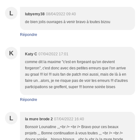
L
lubyemy38
08/04/2022 09:40
de bien jolis ouvrages à venir bravo à toutes bizou
Répondre
K
Katy C
07/04/2022 17:01
comme dit la maxime "c'est en forgeant qu'on devient
forgeron", c'est donc avec des petites erreurs que l'on arrive
au graal !!! lol !!! suis fan de patch moi aussi, mais de là à en
faire un...alors, je ne risque pas de voir tes erreurs !!! d'autres
participations se greffent, super !!! bonne soirée bises
Répondre
L
la mure brode 2
07/04/2022 16:40
Bonsoir Lounatine ,,,<br /> <br /> Bravo pour ces beaux
projets ,,, Bonne continuation à vous toutes ,,, <br /> <br />
douce soirée,,, bisous bisous,,, <br /> <br /> la mure brode