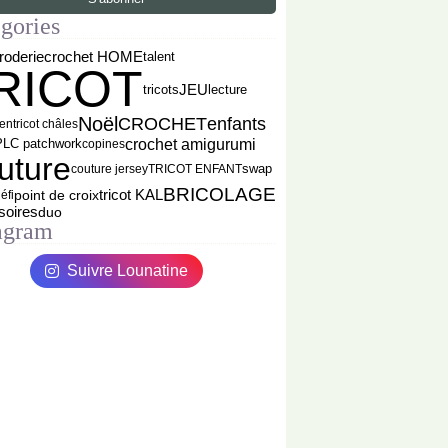
gories
roderie
crochet HOME
talent
RICOT
JEU
tricots
lecture
Noël
CROCHET
enfants
een
tricot châles
crochet amigurumi
PLC patchwork
copines
uture
couture jersey
TRICOT ENFANT
swap
BRICOLAGE
point de croix
tricot KAL
éfi
soires
duo
agram
Suivre Lounatine