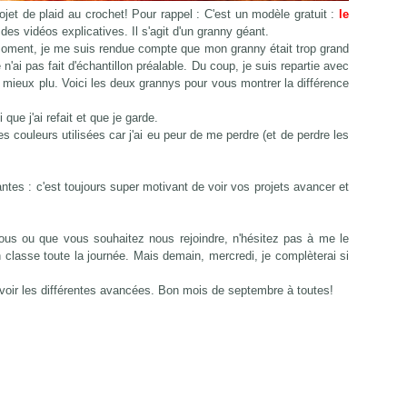
Févr
Mar
Avri
Mai
Juin
Juil
jet de plaid au crochet! Pour rappel : C'est un modèle gratuit :
le
Janv
Févr
Mar
Avri
Mai
Juin
des vidéos explicatives. Il s'agit d'un granny géant.
Janv
Févr
Mar
Avri
Mai
moment, je me suis rendue compte que mon granny était trop grand
Janv
Févr
Mar
Avri
e n'ai pas fait d'échantillon préalable. Du coup, je suis repartie avec
Janv
Févr
Mar
a mieux plu. Voici les deux grannys pour vous montrer la différence
Janv
 que j'ai refait et que je garde.
 couleurs utilisées car j'ai eu peur de me perdre (et de perdre les
antes : c'est toujours super motivant de voir vos projets avancer et
 vous ou que vous souhaitez nous rejoindre, n'hésitez pas à me le
n classe toute la journée. Mais demain, mercredi, je complèterai si
voir les différentes avancées. Bon mois de septembre à toutes!