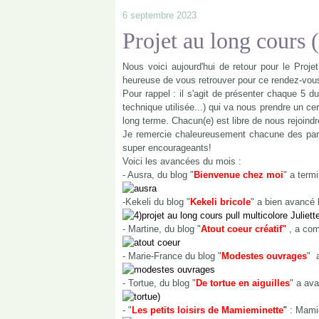
6 septembre 2023
Projet au long cours
Nous voici aujourd'hui de retour pour le Pro
heureuse de vous retrouver pour ce rendez-vous
Pour rappel : il s'agit de présenter chaque 5 du
technique utilisée...) qui va nous prendre un ce
long terme. Chacun(e) est libre de nous rejoindre
Je remercie chaleureusement chacune des part
super encourageants!
Voici les avancées du mois :
- Ausra, du blog "
Bienvenue chez moi
" a term
-Kekeli du blog "
Kekeli bricole
" a bien avancé le
- Martine, du blog "
Atout coeur créatif"
, a com
- Marie-France du blog "
Modestes ouvrages
" 
- Tortue, du blog "
De tortue en aiguilles
" a ava
- "
Les petits loisirs de Mamieminette
"
: Mamie