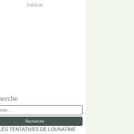
Publicité
herche