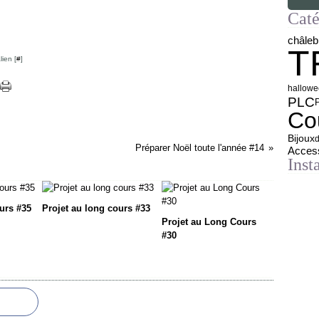
Caté
b
châle
T
ien [
#
]
hallow
PLC
Co
Bijoux
d
Préparer Noël toute l'année #14
Acces
Inst
urs #35
Projet au long cours #33
Projet au Long Cours
#30