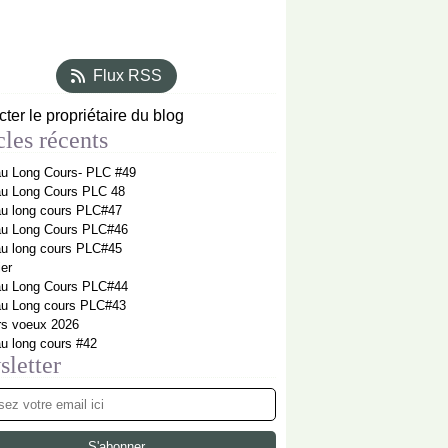
Flux RSS
ter le propriétaire du blog
cles récents
au Long Cours- PLC #49
au Long Cours PLC 48
au long cours PLC#47
 au Long Cours PLC#46
au long cours PLC#45
ier
 au Long Cours PLC#44
 au Long cours PLC#43
rs voeux 2026
au long cours #42
letter