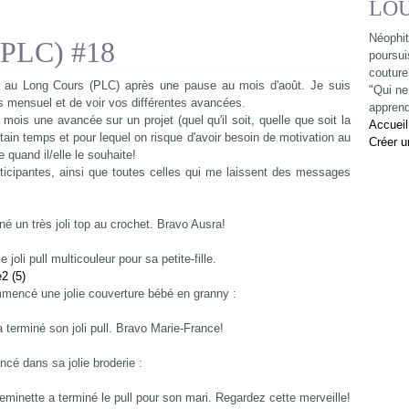
LO
Néophit
 (PLC) #18
poursui
couture
jet au Long Cours (PLC) après une pause au mois d'août. Je suis
"Qui ne 
 mensuel et de voir vos différentes avancées.
apprend
 mois une avancée sur un projet (quel qu'il soit, quelle que soit la
Accueil
rtain temps et pour lequel on risque d'avoir besoin de motivation au
Créer u
 quand il/elle le souhaite!
icipantes, ainsi que toutes celles qui me laissent des messages
iné un très joli top au crochet. Bravo Ausra!
 joli pull multicouleur pour sa petite-fille.
mencé une jolie couverture bébé en granny :
a terminé son joli pull. Bravo Marie-France!
ncé dans sa jolie broderie :
minette a terminé le pull pour son mari. Regardez cette merveille!