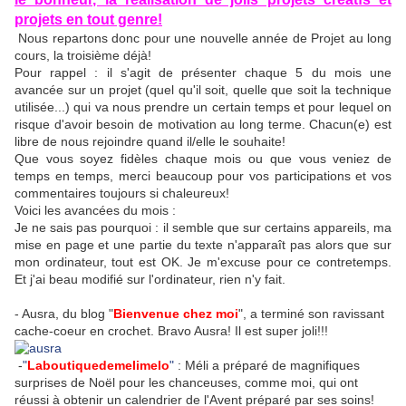
projets en tout genre!
Nous repartons donc pour une nouvelle année de Projet au long
cours, la troisième déjà!
Pour rappel : il s'agit de présenter chaque 5 du mois une
avancée sur un projet (quel qu'il soit, quelle que soit la technique
utilisée...) qui va nous prendre un certain temps et pour lequel on
risque d'avoir besoin de motivation au long terme. Chacun(e) est
libre de nous rejoindre quand il/elle le souhaite!
Que vous soyez fidèles chaque mois ou que vous veniez de
temps en temps, merci beaucoup pour vos participations et vos
commentaires toujours si chaleureux!
Voici les avancées du mois :
Je ne sais pas pourquoi : il semble que sur certains appareils, ma
mise en page et une partie du texte n'apparaît pas alors que sur
mon ordinateur, tout est OK. Je m'excuse pour ce contretemps.
Et j'ai beau modifié sur l'ordinateur, rien n'y fait.
- Ausra, du blog "
Bienvenue chez moi
", a terminé son ravissant
cache-coeur en crochet. Bravo Ausra! Il est super joli!!!
-
"
Laboutiquedemelimelo
"
: Méli a préparé de magnifiques
surprises de Noël pour les chanceuses, comme moi, qui ont
réussi à obtenir un calendrier de l'Avent préparé par ses soins!