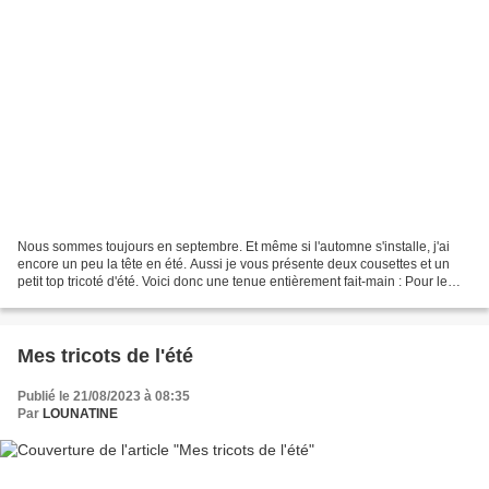
Nous sommes toujours en septembre. Et même si l'automne s'installe, j'ai
encore un peu la tête en été. Aussi je vous présente deux cousettes et un
petit top tricoté d'été. Voici donc une tenue entièrement fait-main : Pour le
haut, il s'agit du top Easy...
Mes tricots de l'été
Publié le 21/08/2023 à 08:35
Par
LOUNATINE