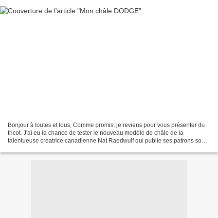
Bonjour à toutes et tous, Comme promis, je reviens pour vous présenter du
tricot. J'ai eu la chance de tester le nouveau modèle de châle de la
talentueuse créatrice canadienne Nat Raedwulf qui publie ses patrons sous
le nom de "Wolf and Faun Knits". J'aime...