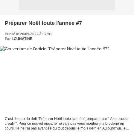
Préparer Noël toute l'année #7
Publié le 20/09/2022 à 07:01
Par
LOUNATINE
C'est l'heure du défi "Préparer Noël toute l'année", préparer par " Atout coeur
créatif ". Pour ce nouvel opus, je ne vais pas vous montrer ma broderie en
cours : je ne l'ai pas avancée du tout depuis le mois dernier. Aujourd'hui, je
vous propose une...