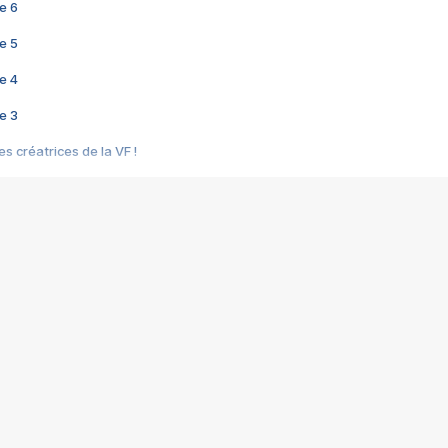
e 6
e 5
e 4
e 3
s créatrices de la VF !
e 2
e 1
e Mektoub My Love arrive enfin ! Rencontre avec Shaïn Boumedine et Sal
i : après Toni en famille
elle réalise le bouleversant Dites lui que je l'aime
ais ! Rencontre autour de Vie privée de Rebecca Zlotowski
 de Marguerite, Grave... Rencontre avec Ella Rumpf
 Les Rêveurs, un film intime sur la santé mentale