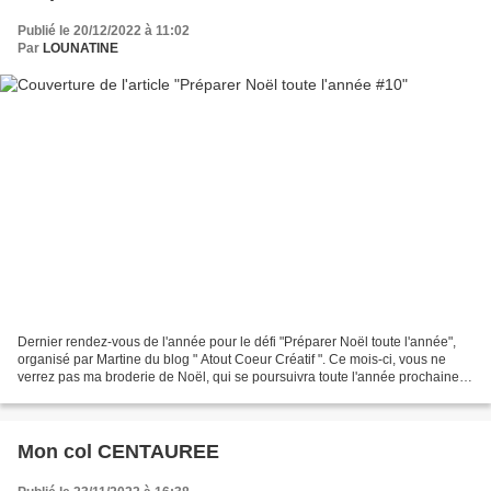
Publié le 20/12/2022 à 11:02
Par
LOUNATINE
Dernier rendez-vous de l'année pour le défi "Préparer Noël toute l'année",
organisé par Martine du blog " Atout Coeur Créatif ". Ce mois-ci, vous ne
verrez pas ma broderie de Noël, qui se poursuivra toute l'année prochaine,
mais une idée cadeau pour les...
Mon col CENTAUREE