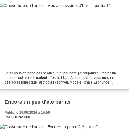
Je ne vous en parle pas beaucoup et pourtant, j'ai toujours au moins un
encours qui me suit partout : c'est le tricot! Aujourd'hui, je vous présente un
des accessoires que j'ai tricotés cet hiver. Modèle : châle Zéphyr de
Lainmourée Fil : Zéphyr de Lainamourée,...
Encore un peu d'été par ici
Publié le 29/09/2024 à 15:59
Par
LOUNATINE