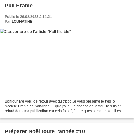
Pull Erable
Publié le 26/02/2023 à 14:21
Par
LOUNATINE
Bonjour, Me voici de retour avec du tricot. Je vous présente le très joli
modèle Erable de Sandrine C, que j'ai eu la chance de tester! Je suis en
retard dans ma publication car cela fait déjà quelques semaines qu'il est
sorti. Modèle : Erable , de Sandrine...
Préparer Noël toute l'année #10