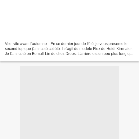
Vite, vite avant l'automne... En ce dernier jour de l'été, je vous présente le
second top que j'ai tricoté cet été. Il s'agit du modèle Flex de Heidi Kirrmaier.
Je l'ai tricoté en Bomull-Lin de chez Drops. L'arrière est un peu plus long que
le devant....